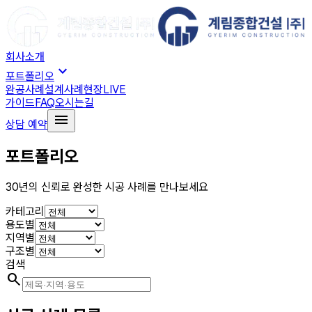
회사소개
expand_more
포트폴리오
완공사례
설계사례
현장LIVE
가이드
FAQ
오시는길
menu
상담 예약
포트폴리오
30년의 신뢰로 완성한 시공 사례를 만나보세요
카테고리
용도별
지역별
구조별
검색
search