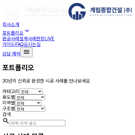
회사소개
expand_more
포트폴리오
완공사례
설계사례
현장LIVE
가이드
FAQ
오시는길
menu
상담 예약
포트폴리오
30년의 신뢰로 완성한 시공 사례를 만나보세요
카테고리
용도별
지역별
구조별
검색
search