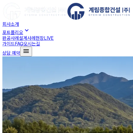
회사소개
expand_more
포트폴리오
완공사례
설계사례
현장LIVE
가이드
FAQ
오시는길
menu
상담 예약