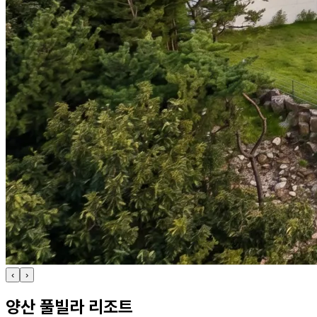
‹
›
양산 풀빌라 리조트